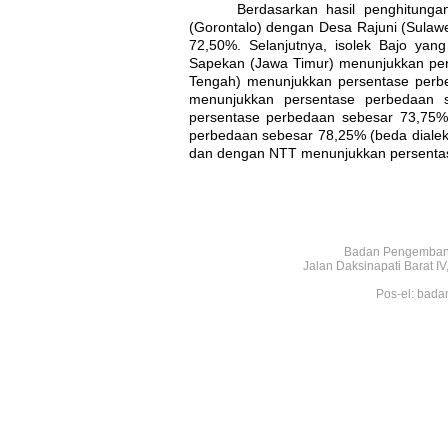
Berdasarkan hasil penghitungan
(Gorontalo) dengan Desa Rajuni (Sulaw
72,50%. Selanjutnya, isolek Bajo yan
Sapekan (Jawa Timur) menunjukkan per
Tengah) menunjukkan persentase perb
menunjukkan persentase perbedaan s
persentase perbedaan sebesar 73,75% 
perbedaan sebesar 78,25% (beda diale
dan dengan NTT menunjukkan persentas
Badan Pengembang
Jalan Daksinapati Barat 
Pos-el: bada