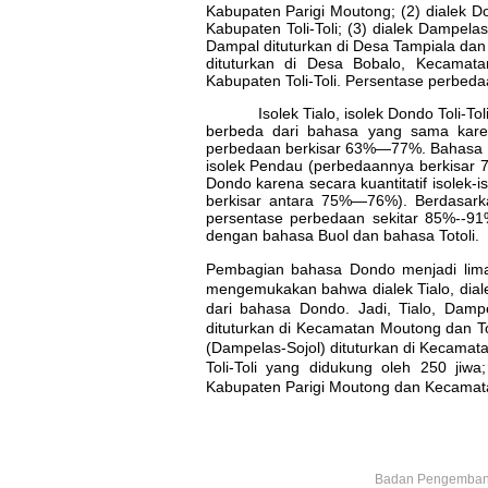
Kabupaten Parigi Moutong; (2) dialek 
Kabupaten Toli-Toli; (3) dialek Dampel
Dampal dituturkan di Desa Tampiala dan 
dituturkan di Desa Bobalo, Kecama
Kabupaten Toli-Toli. Persentase perbed
Isolek Tialo, isolek Dondo Toli-To
berbeda dari bahasa yang sama karena 
perbedaan berkisar 63%—77%. Bahasa Don
isolek Pendau (perbedaannya berkisar 
Dondo karena secara kuantitatif isolek-i
berkisar antara 75%—76%). Berdasark
persentase perbedaan sekitar 85%--91
dengan bahasa Buol dan bahasa Totoli.
Pembagian bahasa Dondo menjadi lim
mengemukakan bahwa dialek Tialo, dial
dari bahasa Dondo. Jadi, Tialo, Dam
dituturkan di Kecamatan Moutong dan T
(Dampelas-Sojol) dituturkan di Kecama
Toli-Toli yang didukung oleh 250 jiw
Kabupaten Parigi Moutong dan Kecamata
Badan Pengembang