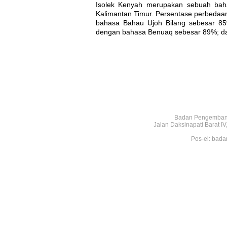
Isolek Kenyah merupakan sebuah baha
Kalimantan Timur. Persentase perbeda
bahasa Bahau Ujoh Bilang sebesar 8
dengan bahasa Benuaq sebesar 89%; d
Badan Pengembang
Jalan Daksinapati Barat 
Pos-el: bada