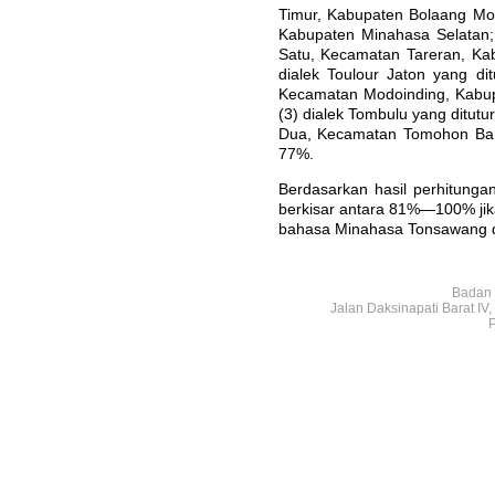
Timur, Kabupaten Bolaang Mo
Kabupaten Minahasa Selatan
Satu, Kecamatan Tareran, K
dialek Toulour Jaton yang d
Kecamatan Modoinding, Kabu
(3) dialek Tombulu yang ditu
Dua, Kecamatan Tomohon Bara
77%.
Berdasarkan hasil perhitung
berkisar antara 81%—100% jik
bahasa Minahasa Tonsawang 
Badan 
Jalan Daksinapati Barat I
P