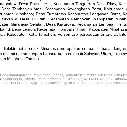
ngondow; Desa Paku Ure II, Kecamatan Tenga dan Desa Ritey, Kec
; Desa Tombasian Atas, Kecamatan Kawangkoan Barat, Kabupaten 
abupaten Minahasa; Desa Tumaratas Kecamatan Langowan Barat, Ka
ituturkan di Desa Pulutan, Kecamatan Remboken, Kabupaten Minah
paten Minahasa Selatan; Desa Kayuroya, Kecamatan Lembean Timur
turkan di Desa Lemoh, Kecamatan Tombariri Timur, Kabupaten Minahas
t, Kabupaten Kota Tomohon. Persentase perbedaan antardialek itu
an dialektometri, isolek Minahasa merupakan sebuah bahasa denga
a dibandingkan dengan bahasa-bahasa lain di Sulawesi Utara, misaln
dan Minahasa Tonsea.
Pengembangan dan Pembinaan Bahasa, Kementerian Pendidikan Dasar dan Me
V, Rawamangun, Jakarta Timur. Telepon (021) 4706287, 4706288, 4896558, 489454
os-el: badan.bahasa[
a
]kemendikdasmen.go.id © Badan Bahasa, kemendikdasme