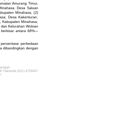
amatan Amurang Timur,
Minahasa; Desa Saluan
bupaten Minahasa; (2)
asa; Desa Kakenturan,
, Kabupaten Minahasa;
a dan Kelurahan Woloan
 berkisar antara 68%—
n persentase perbedaan
ya dibandingkan dengan
nengah
6. Faksimile (021) 4750407
n