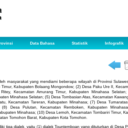
rovinsi
Data Bahasa
Statistik
Infografik
leh masyarakat yang mendiami beberapa wilayah di Provinsi Sulawesi
 Timur, Kabupaten Bolaang Mongondow; (2) Desa Paku Ure II, Keca
 Ritey, Kecamatan Amurang Timur, Kabupaten Minahasa Selatan;
aten Minahasa Selatan; (5) Desa Tombasian Atas, Kecamatan Kawan
Satu, Kecamatan Tareran, Kabupaten Minahasa; (7) Desa Tumarat
; (8) Desa Pulutan, Kecamatan Remboken, Kabupaten Minahasa
bupaten Minahasa; (10) Desa Lemoh, Kecamatan Tombariri Timur, K
atan Tomohon Barat, Kabupaten Kota Tomohon.
ga dialek, yaitu (1) dialek Tountemboan yang dituturkan di Desa 