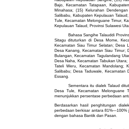
Bajo, Kecamatan Tatapaan, Kabupate
Minahasa; (15) Kelurahan Dendengan
Salibabu, Kabupaten Kepulauan Talaud
Tule, Kecamatan Melonguane Timur, Ka
Kepulauan Talaud, Provinsi Sulawesi Uta
Bahasa Sangihe Talauddi Provinsi 
Sitagu dituturkan di Desa Mome, Kec
Kecamatan Siau Timur Selatan; Desa L
Desa Kanang, Kecamatan Siau Timur; 
Bulangan, Kecamatan Tagulandang Uta
Desa Naha, Kecamatan Tabukan Utara; 
Tateli Weru, Kecamatan Mandolang; 
Salibabu; Desa Taduwale, Kecamatan
Essang.
Sementara itu dialek Talaud di
Desa Tule, Kecamatan Melonguane Ti
menunjukkan persentase perbedaan anta
Berdasarkan hasil penghitungan dial
perbedaan berkisar antara 81%—100% ji
dengan bahasa Bantik dan Pasan.