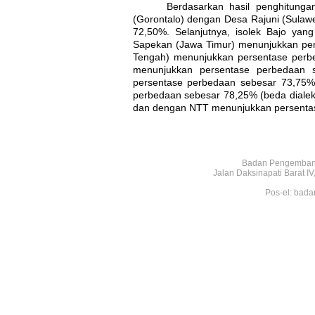
Berdasarkan hasil penghitungan
(Gorontalo) dengan Desa Rajuni (Sulaw
72,50%. Selanjutnya, isolek Bajo yan
Sapekan (Jawa Timur) menunjukkan per
Tengah) menunjukkan persentase perb
menunjukkan persentase perbedaan s
persentase perbedaan sebesar 73,75% 
perbedaan sebesar 78,25% (beda diale
dan dengan NTT menunjukkan persentas
Badan Pengembang
Jalan Daksinapati Barat 
Pos-el: bada