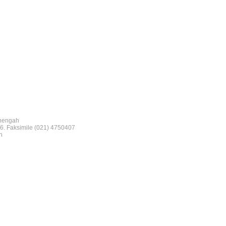
nengah
6. Faksimile (021) 4750407
n