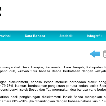
rovinsi
Data Bahasa
Statistik
Infografik
h masyarakat Desa Hangira, Kecamatan Lore Tengah, Kabupaten Po
penduduk, wilayah tutur bahasa Besoa berbatasan dengan wilayah
ngan dialektometri, bahasa Besoa memiliki perbedaan dialek den
 79,75%. Namun, berdasarkan pengakuan penutur kedua, isolek Besoa
pondensi bunyi, isolek Besoa dan Taa merupakan dua bahasa yang berbe
sarkan hasil penghitungan dialektometri isolek Besoa merupakan
r antara 88%--90% jika dibandingkan dengan bahasa-bahasa lain di Su