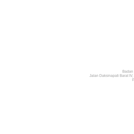
Badan 
Jalan Daksinapati Barat I
P