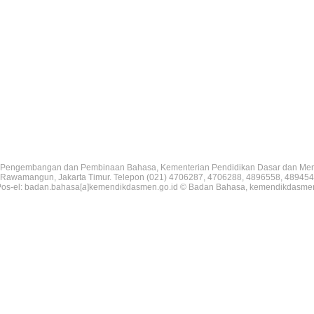
Pengembangan dan Pembinaan Bahasa, Kementerian Pendidikan Dasar dan Me
V, Rawamangun, Jakarta Timur. Telepon (021) 4706287, 4706288, 4896558, 489454
os-el: badan.bahasa[
a
]kemendikdasmen.go.id © Badan Bahasa, kemendikdasme