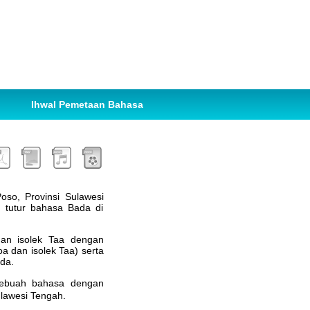
Ihwal Pemetaan Bahasa
so, Provinsi Sulawesi
 tutur bahasa Bada di
gan isolek Taa dengan
 dan isolek Taa) serta
da.
 sebuah bahasa dengan
lawesi Tengah.