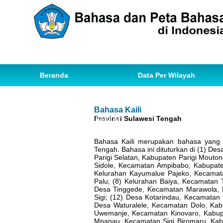
Beranda
Data Per Wilayah
Data Bahasa
Statistik
Bahasa Kaili
Provinsi Sulawesi Tengah
Ihwal Pemetaan Bahasa
Bahasa Kaili merupakan bahasa yang b
Tengah. Bahasa ini dituturkan di (1) D
Parigi Selatan, Kabupaten Parigi Mouto
Sidole, Kecamatan Ampibabo, Kabupaten
Kelurahan Kayumalue Pajeko, Kecamata
Palu; (8) Kelurahan Baiya, Kecamatan 
Desa Tinggede, Kecamatan Marawola, K
Sigi; (12) Desa Kotarindau, Kecamatan 
Desa Waturalele, Kecamatan Dolo, Kab
Uwemanje, Kecamatan Kinovaro, Kabupa
Mpanau, Kecamatan Sigi Biromaru, Kab