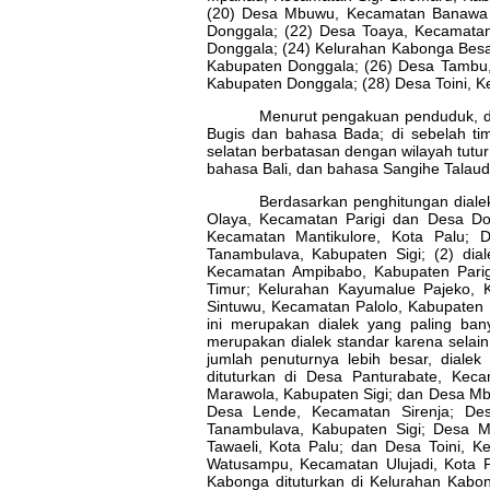
(20) Desa Mbuwu, Kecamatan Banawa S
Donggala; (22) Desa Toaya, Kecamata
Donggala; (24) Kelurahan Kabonga Bes
Kabupaten Donggala; (26) Desa Tambu
Kabupaten Donggala; (28) Desa Toini, K
Menurut pengakuan penduduk, di 
Bugis dan bahasa Bada; di sebelah ti
selatan berbatasan dengan wilayah tutur
bahasa Bali, dan bahasa Sangihe Talaud
Berdasarkan penghitungan dialekt
Olaya, Kecamatan Parigi dan Desa Dol
Kecamatan Mantikulore, Kota Palu;
Tanambulava, Kabupaten Sigi; (2) dia
Kecamatan Ampibabo, Kabupaten Parigi
Timur; Kelurahan Kayumalue Pajeko, 
Sintuwu, Kecamatan Palolo, Kabupaten
ini merupakan dialek yang paling ban
merupakan dialek standar karena selain 
jumlah penuturnya lebih besar, diale
dituturkan di Desa Panturabate, Ke
Marawola, Kabupaten Sigi; dan Desa Mb
Desa Lende, Kecamatan Sirenja; De
Tanambulava, Kabupaten Sigi; Desa M
Tawaeli, Kota Palu; dan Desa Toini, K
Watusampu, Kecamatan Ulujadi, Kota 
Kabonga dituturkan di Kelurahan Kabon