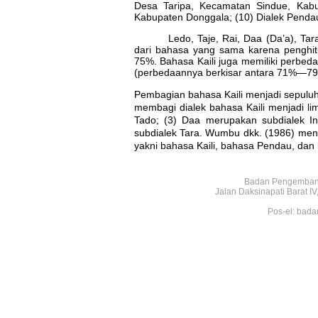
Desa Taripa, Kecamatan Sindue, Kabu
Kabupaten Donggala; (10) Dialek Penda
Ledo, Taje, Rai, Daa (Da’a), T
dari bahasa yang sama karena penghi
75%. Bahasa Kaili juga memiliki perbed
(perbedaannya berkisar antara 71%—79
Pembagian bahasa Kaili menjadi sepulu
membagi dialek bahasa Kaili menjadi li
Tado; (3) Daa merupakan subdialek I
subdialek Tara. Wumbu dkk. (1986) me
yakni bahasa Kaili, bahasa Pendau, da
Badan Pengembang
Jalan Daksinapati Barat 
Pos-el: bada