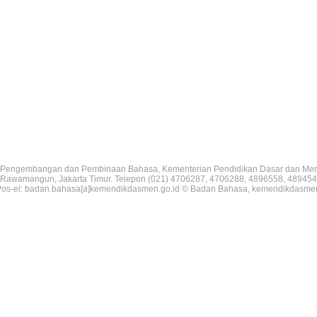
Pengembangan dan Pembinaan Bahasa, Kementerian Pendidikan Dasar dan Me
V, Rawamangun, Jakarta Timur. Telepon (021) 4706287, 4706288, 4896558, 489454
os-el: badan.bahasa[
a
]kemendikdasmen.go.id © Badan Bahasa, kemendikdasme