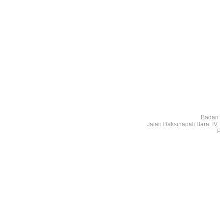
Badan 
Jalan Daksinapati Barat I
P