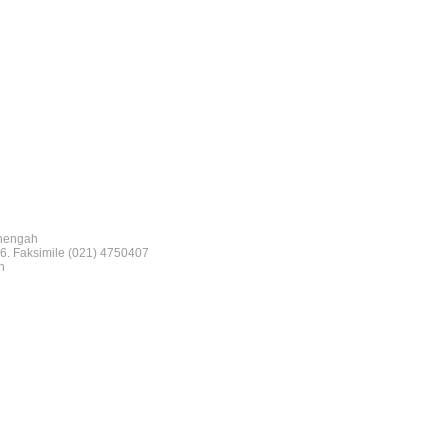
nengah
6. Faksimile (021) 4750407
n