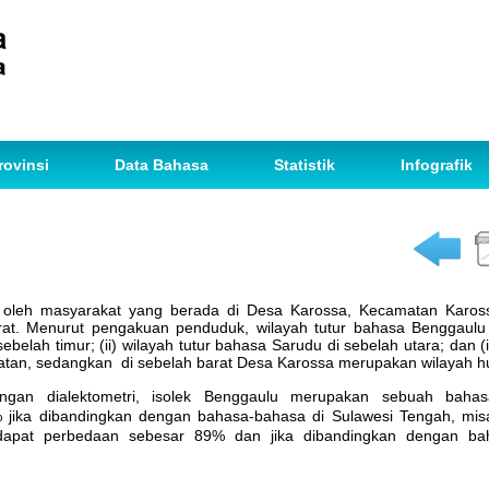
rovinsi
Data Bahasa
Statistik
Infografik
n oleh masyarakat yang berada di Desa Karossa, Kecamatan Karo
arat. Menurut pengakuan penduduk, wilayah tutur bahasa Benggaulu
ebelah timur; (ii) wilayah tutur bahasa Sarudu di sebelah utara; dan (i
atan, sedangkan di sebelah barat Desa Karossa merupakan wilayah h
ungan dialektometri, isolek Benggaulu merupakan sebuah baha
 jika dibandingkan dengan bahasa-bahasa di Sulawesi Tengah, misa
dapat perbedaan sebesar 89% dan jika dibandingkan dengan ba