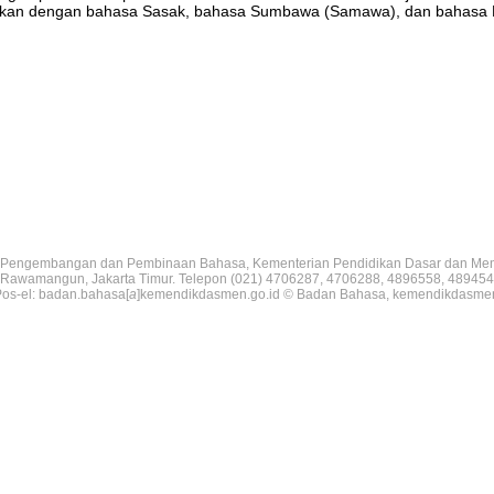
ingkan dengan bahasa Sasak, bahasa Sumbawa (Samawa), dan bahasa 
Pengembangan dan Pembinaan Bahasa, Kementerian Pendidikan Dasar dan Me
V, Rawamangun, Jakarta Timur. Telepon (021) 4706287, 4706288, 4896558, 489454
os-el: badan.bahasa[
a
]kemendikdasmen.go.id © Badan Bahasa, kemendikdasme