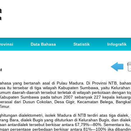
rovinsi
Data Bahasa
Statistik
Infografik
t
asa yang bertanah asal di Pulau Madura. Di Provinsi NTB, bahasa
a itu tersebar di tiga wilayah Kabupaten Sumbawa, yaitu Kelurahan
umum daerah-daerah tersebut terletak di wilayah perkotaan dengan to
 Kabupaten Sumbawa pada tahun 2007 sebanyak 227 kepala keluarg
berasal dari Dusun Cokolan, Desa Gigir, Kecamatan Belega, Bangka
Timur.
itungan dialektometri, isolek Madura di NTB terdiri atas tiga dialek,
rang Bara, dialek Bugis yang dituturkan di Kelurahan Bugis, dan dialek
aan antardialek tersebut berkisar antara 67,79%—80%. Sementara itu
gan persentase perbedaan berkisar antara 81%—100% jika dibandin