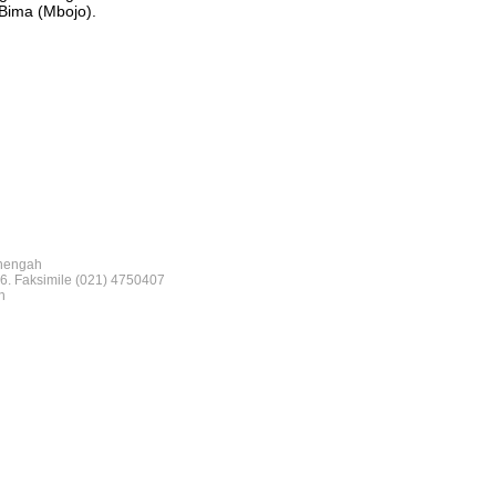
Bima (Mbojo).
nengah
6. Faksimile (021) 4750407
n