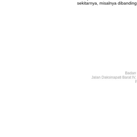
sekitarnya, misalnya diband
Badan 
Jalan Daksinapati Barat I
P