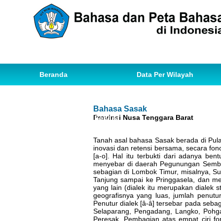
Beranda
Data Per Wilayah
Data Bahasa
Statistik
Bahasa Sasak
Provinsi Nusa Tenggara Barat
Ihwal Pemetaan Bahasa
Tanah asal bahasa Sasak berada di Pulau 
inovasi dan retensi bersama, secara fonol
[a-o]. Hal itu terbukti dari adanya ben
menyebar di daerah Pegunungan Sembal
sebagian di Lombok Timur, misalnya, Su
Tanjung sampai ke Pringgasela, dan me
yang lain (dialek itu merupakan dialek 
geografisnya yang luas, jumlah penutu
Penutur dialek [â-â] tersebar pada seba
Selaparang, Pengadang, Langko, Pohgad
Peresak. Pembagian atas empat ciri fon