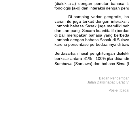
(dialek a-a) dengan penutur bahasa l
fonologis [a-o] dan interaksi dengan penu
Di samping varian geografis, b
varian itu juga terkait dengan interak
Lombok bahasa Sasak juga memiliki seba
dan Lampung. Secara kuantitatif (berd
di Bali merupakan bahasa yang berbeda
Lombok dengan bahasa Sasak di Sulawe
karena persentase perbedaannya di ba
Berdasarkan hasil penghitungan dial
berkisar antara 81%—100% jika dibandi
Sumbawa (Samawa) dan bahasa Bima (
Badan Pengembang
Jalan Daksinapati Barat 
Pos-el: bada