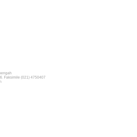
nengah
6. Faksimile (021) 4750407
n