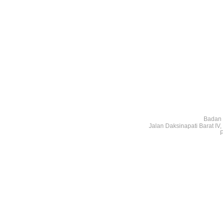
Badan 
Jalan Daksinapati Barat I
P