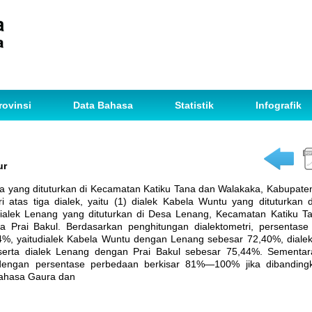
rovinsi
Data Bahasa
Statistik
Infografik
ur
a yang dituturkan di Kecamatan Katiku Tana dan Walakaka, Kabupaten
i atas tiga dialek, yaitu (1) dialek Kabela Wuntu yang dituturkan
ialek Lenang yang dituturkan di Desa Lenang, Kecamatan Katiku Tan
a Prai Bakul. Berdasarkan penghitungan dialektometri, persentase
44%, yaitudialek Kabela Wuntu dengan Lenang sebesar 72,40%, dial
serta dialek Lenang dengan Prai Bakul sebesar 75,44%. Sementara
engan persentase perbedaan berkisar 81%—100% jika dibanding
bahasa Gaura dan