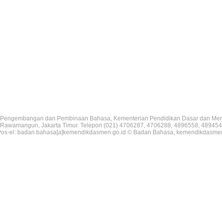
Pengembangan dan Pembinaan Bahasa, Kementerian Pendidikan Dasar dan Me
V, Rawamangun, Jakarta Timur. Telepon (021) 4706287, 4706288, 4896558, 489454
os-el: badan.bahasa[
a
]kemendikdasmen.go.id © Badan Bahasa, kemendikdasme