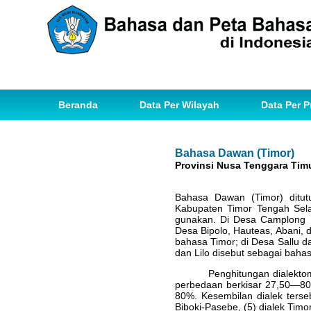
Beranda
Data Per Wilayah
Data Per P
Bahasa Dawan (Timor)
Provinsi Nusa Tenggara Tim
Bahasa Dawan (Timor) ditu
Kabupaten Timor Tengah Sel
gunakan. Di Desa Camplong I
Desa Bipolo, Hauteas, Abani, 
bahasa Timor; di Desa Sallu d
dan Lilo disebut sebagai baha
Penghitungan dialekto
perbedaan berkisar 27,50—80,
80%. Kesembilan dialek terseb
Biboki-Pasebe, (5) dialek Timo