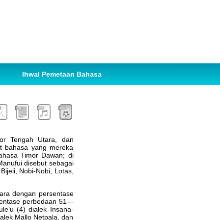
Ihwal Pemetaan Bahasa
or Tengah Utara, dan
ut bahasa yang mereka
ahasa Timor Dawan; di
Manufui disebut sebagai
jeli, Nobi-Nobi, Lotas,
cara dengan persentase
rsentase perbedaan 51—
le’u (4) dialek Insana-
ialek Mallo Netpala, dan