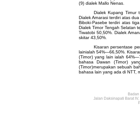
(9) dialek Mallo Nenas.
Dialek Kupang Timur t
Dialek Amarasi terdiri atas d
Biboki-Pasebe terdiri atas ti
Dialek Timor Tengah Selatan t
Tiwatobi 50,50%. Dialek Amana
skitar 43,50%.
Kisaran persentase pe
lainialah 54%—66,50%. Kisara
(Timor) yang lain ialah 64%—
bahasa Dawan (Timor) yang
(Timor)merupakan sebuah ba
bahasa lain yang ada di NTT,
Badan 
Jalan Daksinapati Barat I
P