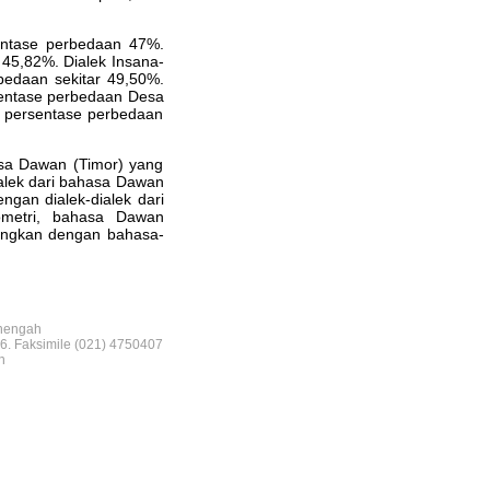
sentase perbedaan 47%.
 45,82%. Dialek Insana-
rbedaan sekitar 49,50%.
rsentase perbedaan Desa
an persentase perbedaan
asa Dawan (Timor) yang
ialek dari bahasa Dawan
gan dialek-dialek dari
ometri, bahasa Dawan
ingkan dengan bahasa-
nengah
6. Faksimile (021) 4750407
n