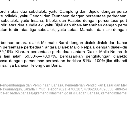
erdiri atas dua subdialek, yaitu Camplong dan Bipolo dengan per
ua subdialek, yaitu Oenoni dan Teunbaun dengan persentase perbedaan
ga subdialek, yaitu Insana, Biboki, dan Pasebe dengan persentase pe
erdiri atas dua subdialek, yaitu Bijeli dan Aban-Amanuban dengan pe
tun terdiri atas tiga subdialek, yaitu Lotas, Manufui, dan Lilo deng
rbedaan antara dialek Miomafo Barat dengan dialek-dialek dari bah
n persentase perbedaan antara Dialek Mallo Netpala dengan dialek-d
79,19%. Kisaran persentase perbedaan antara Dialek Mallo Nenas den
 lain ialah 59,50%—78,97%. Berdasarkan penghitungan dialekt
hasa dengan persentase perbedaan berkisar 81%—100% jika diband
 misalnya bahasa Helong dan Buna.
Pengembangan dan Pembinaan Bahasa, Kementerian Pendidikan Dasar dan Me
V, Rawamangun, Jakarta Timur. Telepon (021) 4706287, 4706288, 4896558, 489454
os-el: badan.bahasa[
a
]kemendikdasmen.go.id © Badan Bahasa, kemendikdasme