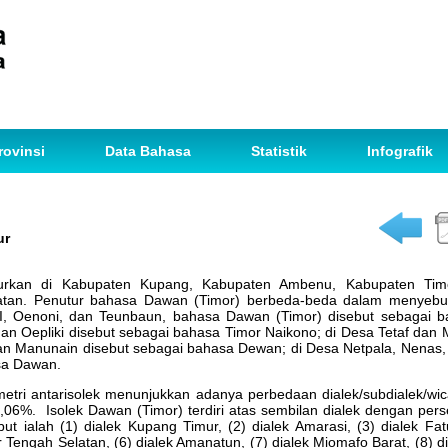
rovinsi
Data Bahasa
Statistik
Infografik
ur
turkan di Kabupaten Kupang, Kabupaten Ambenu, Kabupaten Tim
atan. Penutur bahasa Dawan (Timor) berbeda-beda dalam menyeb
, Oenoni, dan Teunbaun, bahasa Dawan (Timor) disebut sebagai b
dan Oepliki disebut sebagai bahasa Timor Naikono; di Desa Tetaf dan 
an Manunain disebut sebagai bahasa Dewan; di Desa Netpala, Nenas, Bi
sa Dawan.
metri antarisolek menunjukkan adanya perbedaan dialek/subdialek/wi
06%. Isolek Dawan (Timor) terdiri atas sembilan dialek dengan pe
ut ialah (1) dialek Kupang Timur, (2) dialek Amarasi, (3) dialek Fatu
r Tengah Selatan, (6) dialek Amanatun, (7) dialek Miomafo Barat, (8) d