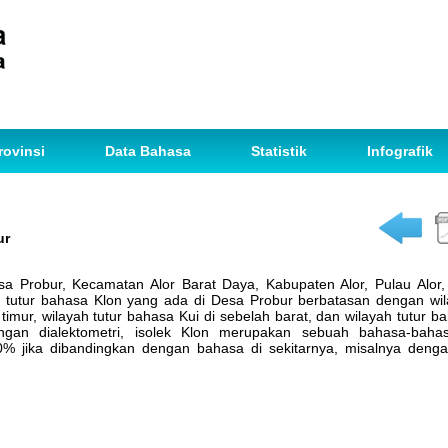
rovinsi
Data Bahasa
Statistik
Infografik
ur
sa Probur, Kecamatan Alor Barat Daya, Kabupaten Alor, Pulau Alor,
 tutur bahasa Klon yang ada di Desa Probur berbatasan dengan wil
timur, wilayah tutur bahasa Kui di sebelah barat, dan wilayah tutur b
ungan dialektometri, isolek Klon merupakan sebuah bahasa-bah
 jika dibandingkan dengan bahasa di sekitarnya, misalnya denga