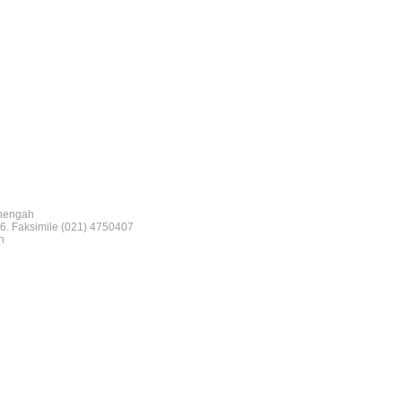
nengah
6. Faksimile (021) 4750407
n