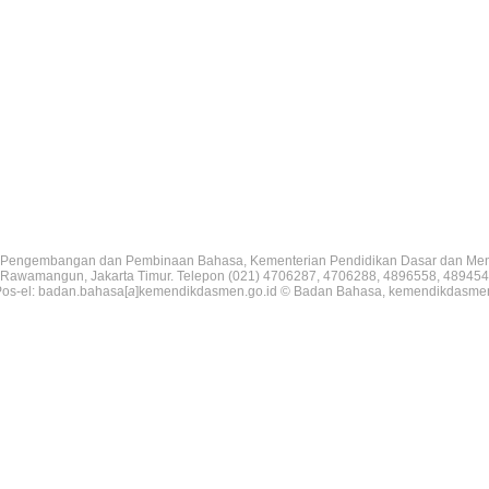
Pengembangan dan Pembinaan Bahasa, Kementerian Pendidikan Dasar dan Me
V, Rawamangun, Jakarta Timur. Telepon (021) 4706287, 4706288, 4896558, 489454
os-el: badan.bahasa[
a
]kemendikdasmen.go.id © Badan Bahasa, kemendikdasme