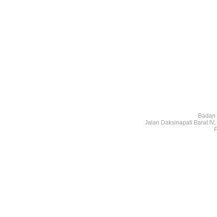
Badan 
Jalan Daksinapati Barat I
P