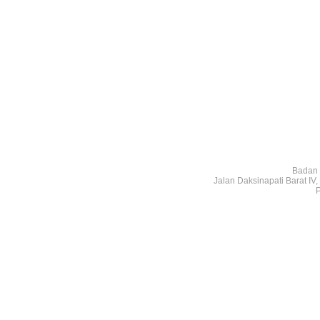
Badan 
Jalan Daksinapati Barat I
P