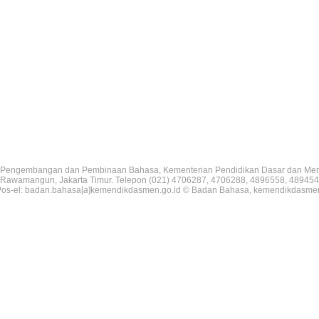
Pengembangan dan Pembinaan Bahasa, Kementerian Pendidikan Dasar dan Me
V, Rawamangun, Jakarta Timur. Telepon (021) 4706287, 4706288, 4896558, 489454
os-el: badan.bahasa[
a
]kemendikdasmen.go.id © Badan Bahasa, kemendikdasme