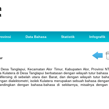
rovinsi
Data Bahasa
Statistik
Infografik
ur
i Desa Tanglapui, Kecamatan Alor Timur, Kabupaten Alor, Provinsi 
a Kulatera di Desa Tanglapui berbatasan dengan wilayah tutur bahasa S
 Wersing di sebelah utara dan Barat, dan dengan wilayah tutur ba
ungan dialektometri, isolek Kulatera merupakan sebuah bahasa denga
andingkan dengan bahasa-bahasa di sekitarnya, misalnya dengan 