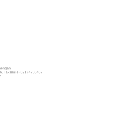
nengah
6. Faksimile (021) 4750407
n