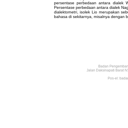
persentase perbedaan antara dialek 
Persentase perbedaan antara dialek Na
dialektometri, isolek Lio merupakan s
bahasa di sekitarnya, misalnya dengan 
Badan Pengembang
Jalan Daksinapati Barat 
Pos-el: bada