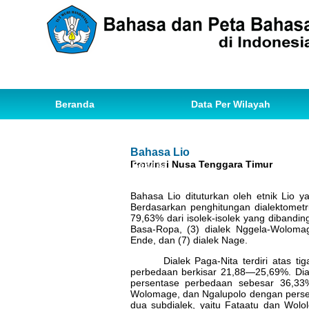
Beranda
Data Per Wilayah
Data Bahasa
Statistik
Bahasa Lio
Provinsi Nusa Tenggara Timur
Ihwal Pemetaan Bahasa
Bahasa Lio dituturkan oleh etnik Lio 
Berdasarkan penghitungan dialektometri
79,63% dari isolek-isolek yang dibanding
Basa-Ropa, (3) dialek Nggela-Wolomage
Ende, dan (7) dialek Nage.
Dialek Paga-Nita terdiri atas 
perbedaan berkisar 21,88—25,69%. Dia
persentase perbedaan sebesar 36,33%.
Wolomage, dan Ngalupolo dengan persen
dua subdialek, yaitu Fataatu dan Wol