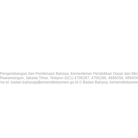
Pengembangan dan Pembinaan Bahasa, Kementerian Pendidikan Dasar dan Me
V, Rawamangun, Jakarta Timur. Telepon (021) 4706287, 4706288, 4896558, 489454
os-el: badan.bahasa[
a
]kemendikdasmen.go.id © Badan Bahasa, kemendikdasme