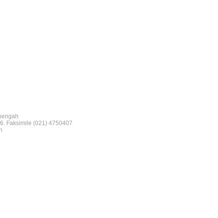
nengah
6. Faksimile (021) 4750407
n