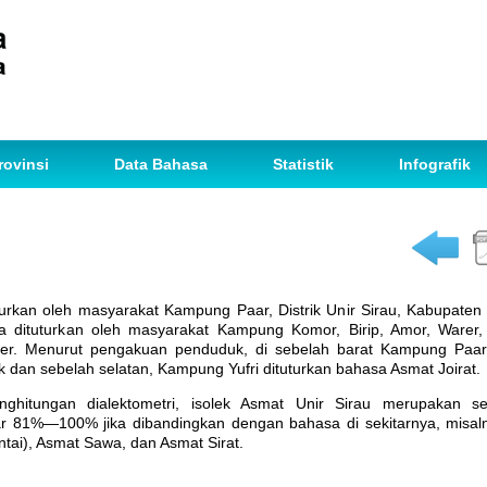
rovinsi
Data Bahasa
Statistik
Infografik
turkan oleh masyarakat Kampung Paar, Distrik Unir Sirau, Kabupaten
a dituturkan oleh masyarakat Kampung Komor, Birip, Amor, Warer
awer. Menurut pengakuan penduduk, di sebelah barat Kampung Paa
 dan sebelah selatan, Kampung Yufri dituturkan bahasa Asmat Joirat.
enghitungan dialektometri, isolek Asmat Unir Sirau merupakan
r 81%—100% jika dibandingkan dengan bahasa di sekitarnya, misal
tai), Asmat Sawa, dan Asmat Sirat.