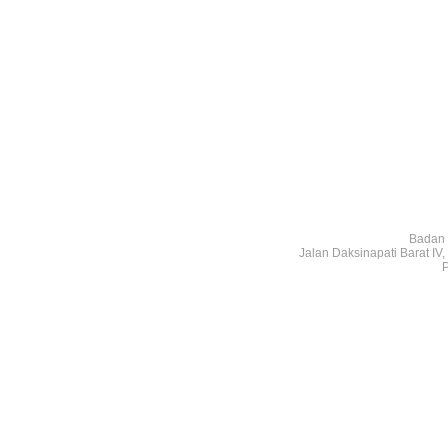
Badan 
Jalan Daksinapati Barat I
P