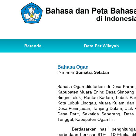
Beranda
Data Per Wilayah
Data Bahasa
Statistik
Bahasa Ogan
Provinsi Sumatra Selatan
Ihwal Pemetaan Bahasa
Bahasa Ogan dituturkan di Desa Karan
Kabupaten Muara Enim
; Desa Simpang 
Bingin Teluk, Rantau Kadam, Lubuk Pa
Kota Lubuk Linggau, Muara Kulam, dan 
Desa Peninjauan, Tanjung Dalam, Ulak
Desa Parit, Sakatiga Seberang, Desa
Tunggal, Kabupaten Ogan Ilir.
Berdasarkan hasil penghitung
perbedaan berkisar 81%—100% jika d