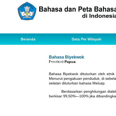
Beranda
Data Per Wilayah
Data Bahasa
Statistik
Bahasa Biyekwok
Provinsi Papua
Ihwal Pemetaan Bahasa
Bahasa Biyekwok dituturkan oleh etni
Menurut pengakuan penduduk, di sebela
selatan dituturkan bahasa Meluap.
Berdasarkan penghitungan diale
berkisar 99,50%—100% jika dibandingka