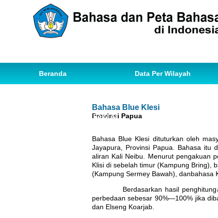
Beranda
Data Per Wilayah
Data Bahasa
Statistik
Bahasa Blue Klesi
Provinsi Papua
Ihwal Pemetaan Bahasa
Bahasa Blue Klesi dituturkan oleh mas
Jayapura, Provinsi Papua. Bahasa itu
aliran Kali Neibu. Menurut pengakuan p
Klisi di sebelah timur (Kampung Bring),
(Kampung Sermey Bawah), danbahasa Klis
Berdasarkan hasil penghitungan dia
perbedaan sebesar 90%—100% jika diban
dan Elseng Koarjab.