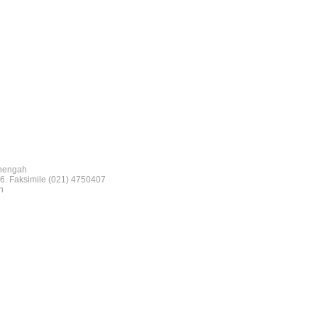
nengah
6. Faksimile (021) 4750407
n