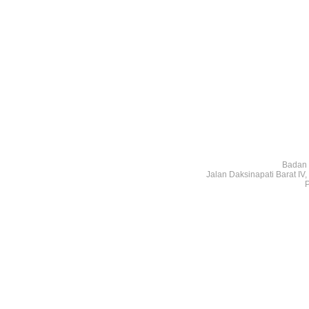
Badan 
Jalan Daksinapati Barat I
P