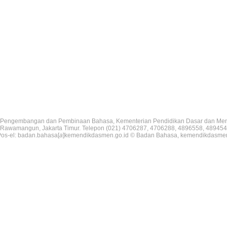
Pengembangan dan Pembinaan Bahasa, Kementerian Pendidikan Dasar dan Me
V, Rawamangun, Jakarta Timur. Telepon (021) 4706287, 4706288, 4896558, 489454
os-el: badan.bahasa[
a
]kemendikdasmen.go.id © Badan Bahasa, kemendikdasme