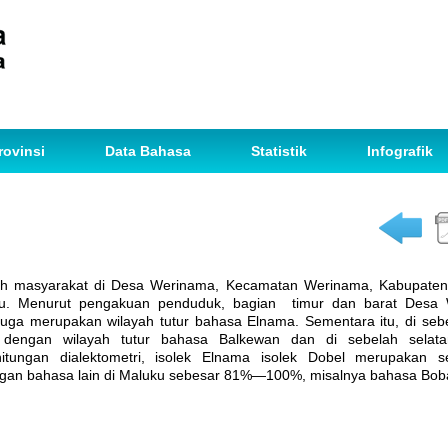
rovinsi
Data Bahasa
Statistik
Infografik
leh masyarakat di Desa Werinama, Kecamatan Werinama, Kabupate
ku. Menurut pengakuan penduduk, bagian timur dan barat Desa 
ga merupakan wilayah tutur bahasa Elnama. Sementara itu, di sebel
dengan wilayah tutur bahasa Balkewan dan di sebelah selat
ghitungan dialektometri, isolek Elnama isolek Dobel merupakan
gan bahasa lain di Maluku sebesar 81%—100%, misalnya bahasa Bob