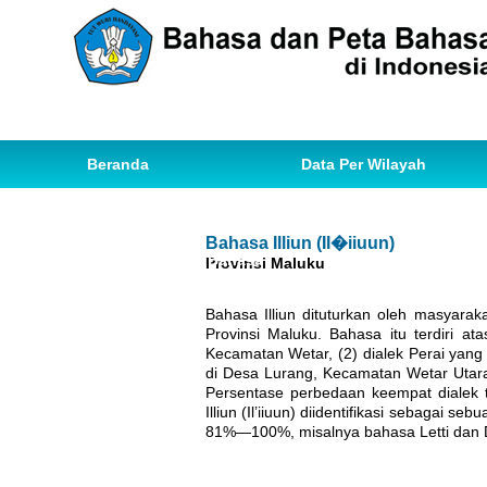
Beranda
Data Per Wilayah
Data Bahasa
Statistik
Bahasa Illiun (Il�iiuun)
Ihwal Pemetaan Bahasa
Provinsi Maluku
Bahasa Illiun dituturkan oleh masyara
Provinsi Maluku. Bahasa itu terdiri ata
Kecamatan Wetar, (2) dialek Perai yang 
di Desa Lurang, Kecamatan Wetar Utara,
Persentase perbedaan keempat dialek t
Illiun (Il’iiuun) diidentifikasi sebagai
81%—100%, misalnya bahasa Letti dan 