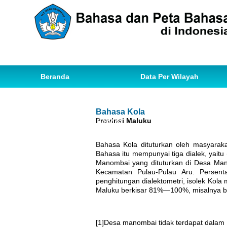
Beranda
Data Per Wilayah
Data Bahasa
Statistik
Bahasa Kola
Provinsi Maluku
Ihwal Pemetaan Bahasa
Bahasa Kola dituturkan oleh masyarak
Bahasa itu mempunyai tiga dialek, yaitu 
Manombai yang dituturkan di Desa Ma
Kecamatan Pulau-Pulau Aru. Persent
penghitungan dialektometri, isolek Ko
Maluku berkisar 81%—100%, misalnya b
[1]
Desa manombai tidak terdapat dalam