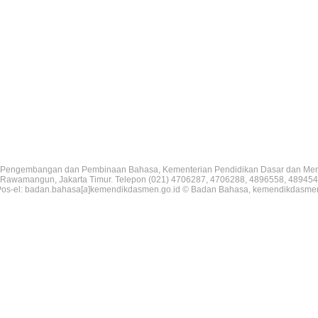
Pengembangan dan Pembinaan Bahasa, Kementerian Pendidikan Dasar dan Me
V, Rawamangun, Jakarta Timur. Telepon (021) 4706287, 4706288, 4896558, 489454
os-el: badan.bahasa[
a
]kemendikdasmen.go.id © Badan Bahasa, kemendikdasme