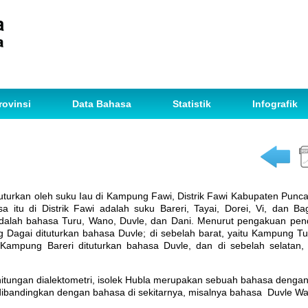
rovinsi
Data Bahasa
Statistik
Infografik
uturkan oleh suku Iau di Kampung Fawi, Distrik Fawi Kabupaten Punca
itu di Distrik Fawi adalah suku Bareri, Tayai, Dorei, Vi, dan Ba
dalah bahasa Turu, Wano, Duvle, dan Dani. Menurut pengakuan pend
Dagai dituturkan bahasa Duvle; di sebelah barat, yaitu Kampung Tu
u Kampung Bareri dituturkan bahasa Duvle, dan di sebelah selatan, 
gan dialektometri, isolek Hubla merupakan sebuah bahasa dengan
dibandingkan dengan bahasa di sekitarnya, misalnya bahasa Duvle Wa