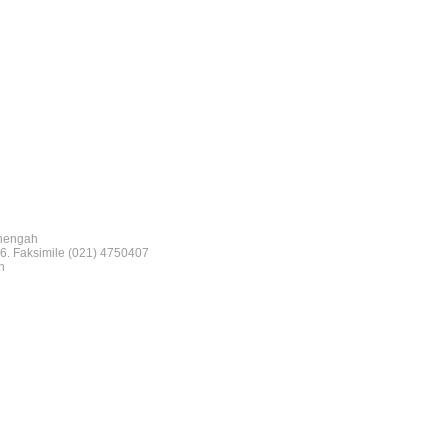
nengah
6. Faksimile (021) 4750407
n