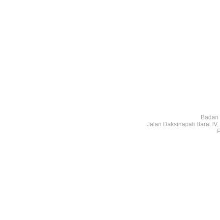
Badan 
Jalan Daksinapati Barat I
P