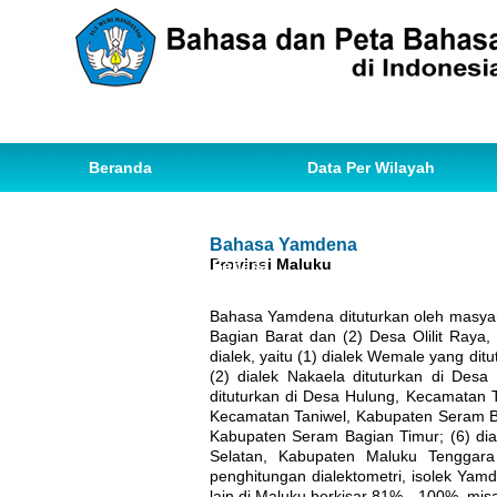
Beranda
Data Per Wilayah
Data Bahasa
Statistik
Bahasa Yamdena
Provinsi Maluku
Ihwal Pemetaan Bahasa
Bahasa Yamdena dituturkan oleh masyar
Bagian Barat dan (2) Desa Olilit Raya,
dialek, yaitu (1) dialek Wemale yang di
(2) dialek Nakaela dituturkan di Des
dituturkan di Desa Hulung, Kecamatan T
Kecamatan Taniwel, Kabupaten Seram Bag
Kabupaten Seram Bagian Timur; (6) dia
Selatan, Kabupaten Maluku Tenggara 
penghitungan dialektometri, isolek Y
lain di Maluku berkisar 81%—100%, misa