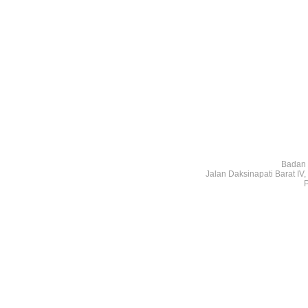
Badan 
Jalan Daksinapati Barat I
P