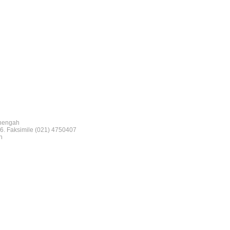
nengah
6. Faksimile (021) 4750407
n