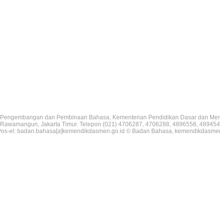
Pengembangan dan Pembinaan Bahasa, Kementerian Pendidikan Dasar dan Me
V, Rawamangun, Jakarta Timur. Telepon (021) 4706287, 4706288, 4896558, 489454
os-el: badan.bahasa[
a
]kemendikdasmen.go.id © Badan Bahasa, kemendikdasme