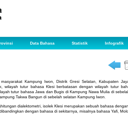
rovinsi
Data Bahasa
Statistik
Infografik
h masyarakat Kampung Iwon, Distrik Gresi Selatan, Kabupaten Jay
 wilayah tutur bahasa Klesi berbatasan dengan wilayah tutur ba
wilayah tutur bahasa Jawa dan Bugis di Kampung Nawa Mulia di sebel
 Kampung Takwa Bangun di sebelah selatan Kampung Iwon.
ghitungan dialektometri, isolek Klesi merupakan sebuah bahasa deng
ibandingkan dengan bahasa di sekitarnya, misalnya bahasa Yafi, Mol