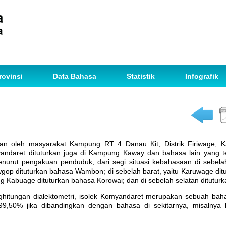
rovinsi
Data Bahasa
Statistik
Infografik
an oleh masyarakat Kampung RT 4 Danau Kit, Distrik Firiwage, K
andaret dituturkan juga di Kampung Kaway dan bahasa lain yang t
urut pengakuan penduduk, dari segi situasi kebahasaan di sebel
gop dituturkan bahasa Wambon; di sebelah barat, yaitu Karuwage dit
ng Kabuage dituturkan bahasa Korowai; dan di sebelah selatan ditutu
ghitungan dialektometri, isolek Komyandaret merupakan sebuah ba
99,50% jika dibandingkan dengan bahasa di sekitarnya, misalnya 