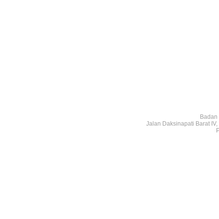
Badan 
Jalan Daksinapati Barat I
P