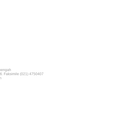
nengah
6. Faksimile (021) 4750407
n