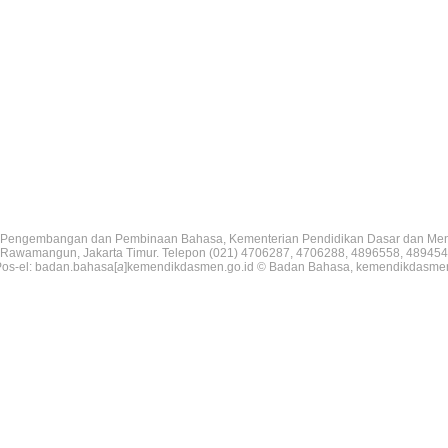
Pengembangan dan Pembinaan Bahasa, Kementerian Pendidikan Dasar dan Me
V, Rawamangun, Jakarta Timur. Telepon (021) 4706287, 4706288, 4896558, 489454
os-el: badan.bahasa[
a
]kemendikdasmen.go.id © Badan Bahasa, kemendikdasme