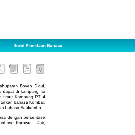
Ihwal Pemetaan Bahasa
abupaten Boven Digul,
erdapat di kampung itu
ah timur Kampung RT 4
uturkan bahasa Kombai;
rkan bahasa Saukambo.
hasa dengan persentase
bahasa Korowai, Jair,