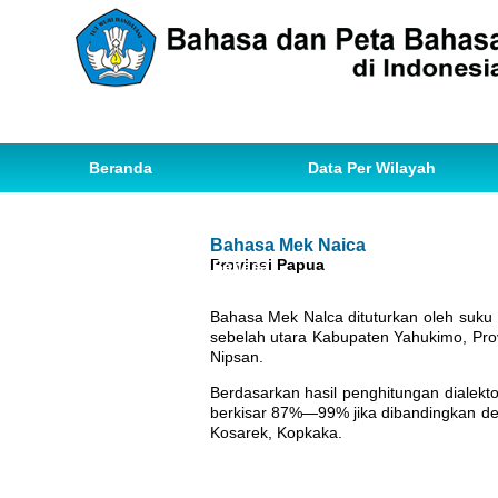
Beranda
Data Per Wilayah
Data Bahasa
Statistik
Bahasa Mek Naica
Provinsi Papua
Ihwal Pemetaan Bahasa
Bahasa Mek Nalca dituturkan oleh su
sebelah utara Kabupaten Yahukimo, Pr
Nipsan.
Berdasarkan hasil penghitungan dialek
berkisar 87%—99% jika dibandingkan de
Kosarek, Kopkaka.