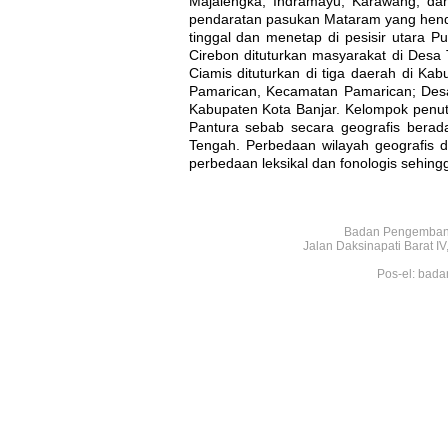
Majalengka, Indramayu, Karawang, dan
pendaratan pasukan Mataram yang henda
tinggal dan menetap di pesisir utara
Cirebon dituturkan masyarakat di Desa
Ciamis dituturkan di tiga daerah di K
Pamarican, Kecamatan Pamarican; Des
Kabupaten Kota Banjar. Kelompok penut
Pantura sebab secara geografis berad
Tengah. Perbedaan wilayah geografis
perbedaan leksikal dan fonologis sehing
Badan Pengembang
Jalan Daksinapati Barat 
Pos-el: bada