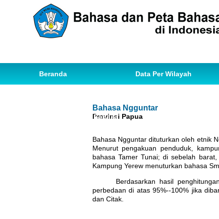
Beranda
Data Per Wilayah
Data Bahasa
Statistik
Bahasa Ngguntar
Provinsi Papua
Ihwal Pemetaan Bahasa
Bahasa Ngguntar dituturkan oleh etnik 
Menurut pengakuan penduduk, kampu
bahasa Tamer Tunai; di sebelah barat
Kampung Yerew menuturkan bahasa Sme
Berdasarkan hasil penghitunga
perbedaan di atas 95%--100% jika dib
dan Citak.