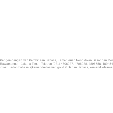
Pengembangan dan Pembinaan Bahasa, Kementerian Pendidikan Dasar dan Me
V, Rawamangun, Jakarta Timur. Telepon (021) 4706287, 4706288, 4896558, 489454
os-el: badan.bahasa[
a
]kemendikdasmen.go.id © Badan Bahasa, kemendikdasme