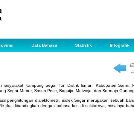
rovinsi
Data Bahasa
Statistik
Infografik
 masyarakat Kampung Segar Tor, Distrik Ismari, Kabupaten Sarmi, 
pung Segar Mebor, Sasua Pece, Baguija, Matweja, dan Sormaja Gunung
tungan dialektometri, isolek Segar merupakan sebuah bahas
jika dibandingkan dengan bahasa lain di sekitarnya, misalnya bah