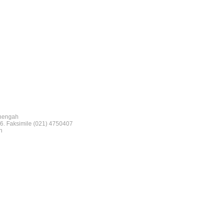
nengah
6. Faksimile (021) 4750407
n