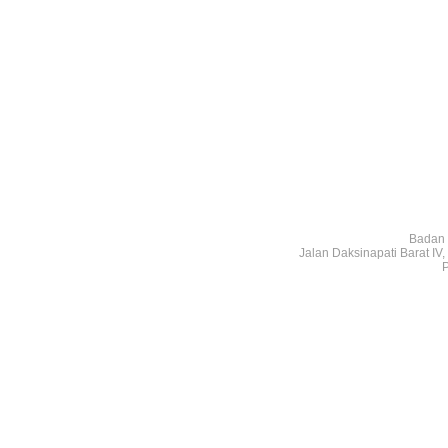
Badan 
Jalan Daksinapati Barat I
P