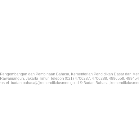
Pengembangan dan Pembinaan Bahasa, Kementerian Pendidikan Dasar dan Me
V, Rawamangun, Jakarta Timur. Telepon (021) 4706287, 4706288, 4896558, 489454
os-el: badan.bahasa[
a
]kemendikdasmen.go.id © Badan Bahasa, kemendikdasme