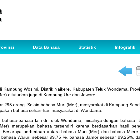
rovinsi
Data Bahasa
Statistik
Infografik
di Kampung Wosimi, Distrik Naikere, Kabupaten Teluk Wondama, Provi
er) dituturkan juga di Kampung Ure dan Jawore.
295 orang. Selain bahasa Muri (Mer), masyarakat di Kampung Send
kan bahasa sehari-hari masyarakat di Wondama.
a-bahasa lain di Teluk Wondama, misalnya dengan bahasa So
(Mer) merupakan bahasa tersendiri karena berdasarkan hasil peng
Besarnya perbedaan antara bahasa Muri (Mer) dan bahasa Miere
 bahasa Waruri sebesar 99,75 %, bahasa Jamor sebesar 99,25%, da