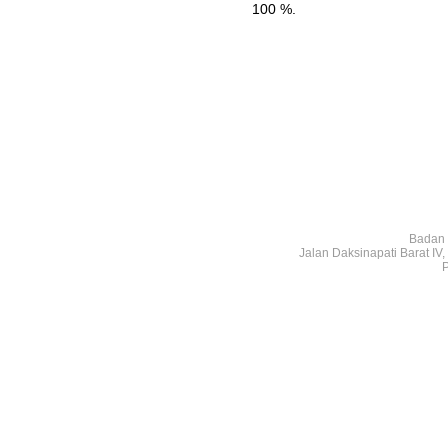
100 %.
Badan 
Jalan Daksinapati Barat I
P