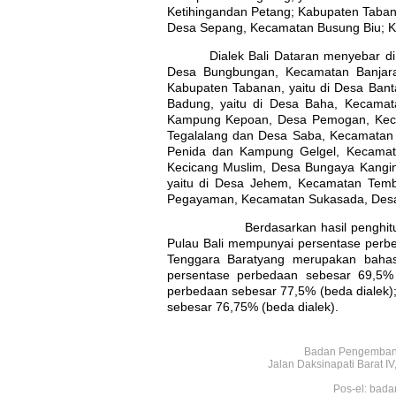
Ketihingan
dan Petang; Kabupaten Tabana
Desa Sepang, Kecamatan Busung Biu; Ka
Dialek Bali Dataran menyebar di
Desa Bungbungan, Kecamatan Banjara
Kabupaten Tabanan, yaitu di Desa Ban
Badung, yaitu di Desa Baha, Kecamat
Kampung Kepoan
, Desa Pemogan, Kec
Tegalalang dan Desa Saba, Kecamatan
Penida dan Kampung Gelgel, Kecama
Kecicang Muslim
, Desa Bungaya Kangi
yaitu di Desa Jehem, Kecamatan Temb
Pegayaman, Kecamatan Sukasada, Desa 
Berdasarkan hasil penghitungan dia
Pulau Bali mempunyai persentase perbe
Tenggara Baratyang merupakan bahas
persentase perbedaan sebesar 69,5% 
perbedaan sebesar 77,5% (beda dialek);
sebesar 76,75% (beda dialek).
Badan Pengembang
Jalan Daksinapati Barat 
Pos-el: bada