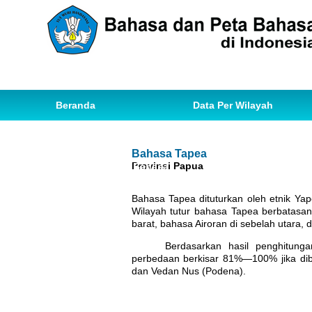
Beranda
Data Per Wilayah
Data Bahasa
Statistik
Bahasa Tapea
Provinsi Papua
Ihwal Pemetaan Bahasa
Bahasa Tapea dituturkan oleh etnik Ya
Wilayah tutur bahasa Tapea berbatasan
barat, bahasa Airoran di sebelah utara
Berdasarkan hasil penghitung
perbedaan berkisar 81%—100% jika dib
dan Vedan Nus (Podena).