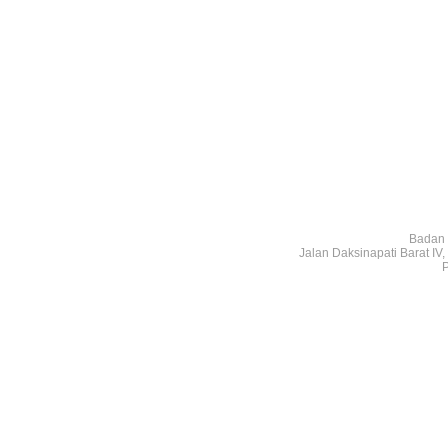
Badan 
Jalan Daksinapati Barat I
P