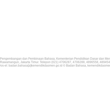
Pengembangan dan Pembinaan Bahasa, Kementerian Pendidikan Dasar dan Me
V, Rawamangun, Jakarta Timur. Telepon (021) 4706287, 4706288, 4896558, 489454
os-el: badan.bahasa[
a
]kemendikdasmen.go.id © Badan Bahasa, kemendikdasme