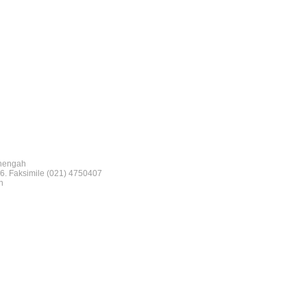
nengah
6. Faksimile (021) 4750407
n