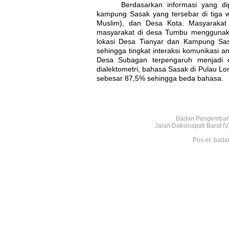
Berdasarkan informasi yang d
kampung Sasak yang tersebar di tiga 
Muslim), dan Desa Kota. Masyaraka
masyarakat di desa Tumbu menggunaka
lokasi Desa Tianyar dan Kampung Sas
sehingga tingkat interaksi komunikasi 
Desa Subagan terpengaruh menjadi o
dialektometri, bahasa Sasak di Pulau 
sebesar 87,5% sehingga beda bahasa.
Badan Pengembang
Jalan Daksinapati Barat 
Pos-el: bada