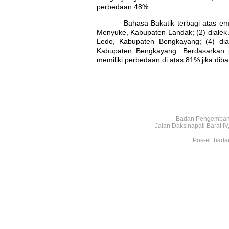
perbedaan 48%.
Bahasa Bakatik terbagi atas empat d
Menyuke, Kabupaten Landak; (2) diale
Ledo, Kabupaten Bengkayang; (4) d
Kabupaten Bengkayang. Berdasarkan pe
memiliki perbedaan di atas 81% jika dib
Badan Pengembang
Jalan Daksinapati Barat 
Pos-el: bada