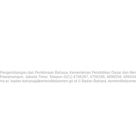
Pengembangan dan Pembinaan Bahasa, Kementerian Pendidikan Dasar dan Me
V, Rawamangun, Jakarta Timur. Telepon (021) 4706287, 4706288, 4896558, 489454
os-el: badan.bahasa[
a
]kemendikdasmen.go.id © Badan Bahasa, kemendikdasme