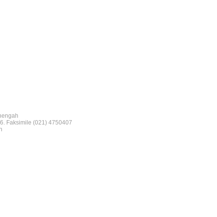
nengah
6. Faksimile (021) 4750407
n