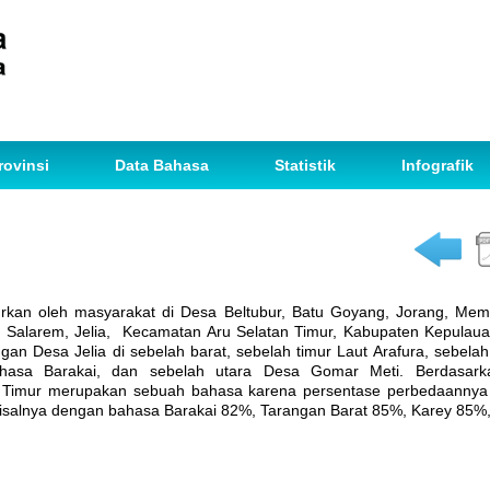
rovinsi
Data Bahasa
Statistik
Infografik
urkan oleh masyarakat di Desa Beltubur, Batu Goyang, Jorang, Me
n, Salarem, Jelia, Kecamatan Aru Selatan Timur, Kabupaten Kepulaua
an Desa Jelia di sebelah barat, sebelah timur Laut Arafura, sebela
ahasa Barakai, dan sebelah utara Desa Gomar Meti. Berdasarka
gan Timur merupakan sebuah bahasa karena persentase perbedaannya
salnya dengan bahasa Barakai 82%, Tarangan Barat 85%, Karey 85%,