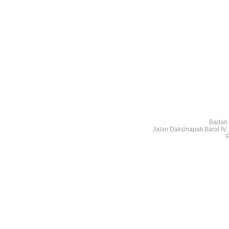
Badan 
Jalan Daksinapati Barat I
P