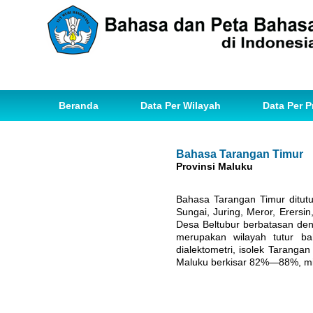
Beranda
Data Per Wilayah
Data Per P
Bahasa Tarangan Timur
Provinsi Maluku
Bahasa Tarangan Timur ditut
Sungai, Juring, Meror, Erersi
Desa Beltubur berbatasan deng
merupakan wilayah tutur b
dialektometri, isolek Taran
Maluku berkisar 82%—88%, mi