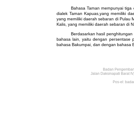
Bahasa Taman mempunyai tiga d
dialek Taman Kapuas,yang memiliki da
yang memiliki daerah sebaran di Pulau
Kalis, yang memiliki daerah sebaran di
Berdasarkan hasil penghitungan
bahasa lain, yaitu dengan persentas
bahasa Bakumpai, dan dengan bahasa B
Badan Pengembang
Jalan Daksinapati Barat 
Pos-el: bada