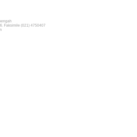
nengah
6. Faksimile (021) 4750407
n