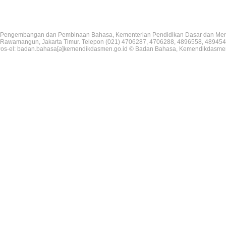
Pengembangan dan Pembinaan Bahasa, Kementerian Pendidikan Dasar dan Me
V, Rawamangun, Jakarta Timur. Telepon (021) 4706287, 4706288, 4896558, 489454
os-el: badan.bahasa[
a
]kemendikdasmen.go.id © Badan Bahasa, Kemendikdasme