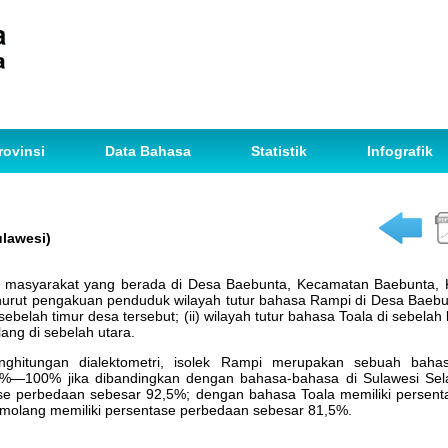
rovinsi
Data Bahasa
Statistik
Infografik
ulawesi)
h masyarakat yang berada di Desa Baebunta, Kecamatan Baebunta, 
enurut pengakuan penduduk wilayah tutur bahasa Rampi di Desa Baeb
 sebelah timur desa tersebut; (ii) wilayah tutur bahasa Toala di sebelah
lang di sebelah utara.
enghitungan dialektometri, isolek Rampi merupakan sebuah bah
1%—100% jika dibandingkan dengan bahasa-bahasa di Sulawesi Sela
ase perbedaan sebesar 92,5%; dengan bahasa Toala memiliki persen
molang memiliki persentase perbedaan sebesar 81,5%.