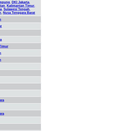
mpung
,
DKI Jakarta
,
tan
,
Kalimantan Timur
,
ra
,
Sulawesi Tengah
,
n
,
Nusa Tenggara Barat
n
at
ra
Timur
h
h
ara
ara