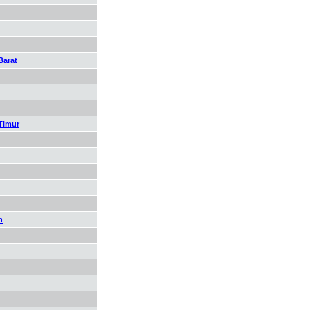
Barat
Timur
n