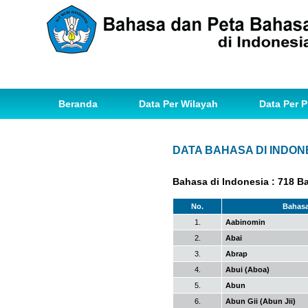
Beranda
Data Per Wilayah
Data Per P
DATA BAHASA DI INDON
Bahasa di Indonesia : 718 B
No.
Bahas
1.
Aabinomin
2.
Abai
3.
Abrap
4.
Abui (Aboa)
5.
Abun
6.
Abun Gii (Abun Jii)