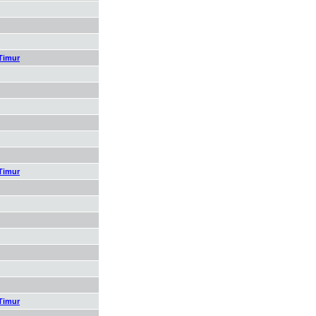
Timur
Timur
Timur