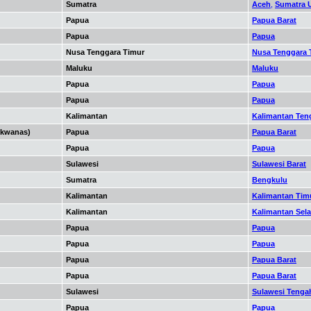
Sumatra
Aceh
,
Sumatra U
Papua
Papua Barat
Papua
Papua
Nusa Tenggara Timur
Nusa Tenggara 
Maluku
Maluku
Papua
Papua
Papua
Papua
Kalimantan
Kalimantan Ten
okwanas)
Papua
Papua Barat
Papua
Papua
Sulawesi
Sulawesi Barat
Sumatra
Bengkulu
Kalimantan
Kalimantan Tim
Kalimantan
Kalimantan Sela
Papua
Papua
Papua
Papua
Papua
Papua Barat
Papua
Papua Barat
Sulawesi
Sulawesi Tenga
Papua
Papua