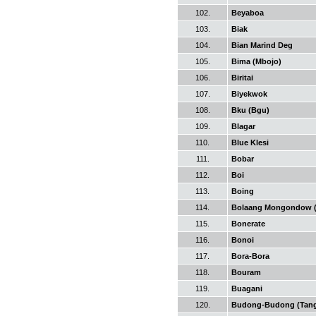
102.
Beyaboa
103.
Biak
104.
Bian Marind Deg
105.
Bima (Mbojo)
106.
Biritai
107.
Biyekwok
108.
Bku (Bgu)
109.
Blagar
110.
Blue Klesi
111.
Bobar
112.
Boi
113.
Boing
114.
Bolaang Mongondow 
115.
Bonerate
116.
Bonoi
117.
Bora-Bora
118.
Bouram
119.
Buagani
120.
Budong-Budong (Tan