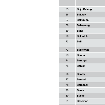
65.
Bajo Delang
66.
Bakatik
67.
Bakumpai
68.
Balaesang
69.
Balai
70.
Balantak
71.
Bali
72.
Balkewan
73.
Banda
74.
Banggai
75.
Banjar
76.
Bantik
77.
Barakai
78.
Barapasi
79.
Baras
80.
Basap
81.
Basemah