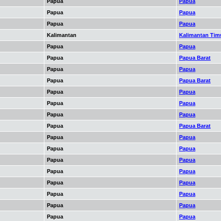
Papua
Papua
Papua
Papua
Papua
Papua
Kalimantan
Kalimantan Tim
Papua
Papua
Papua
Papua Barat
Papua
Papua
Papua
Papua Barat
Papua
Papua
Papua
Papua
Papua
Papua
Papua
Papua Barat
Papua
Papua
Papua
Papua
Papua
Papua
Papua
Papua
Papua
Papua
Papua
Papua
Papua
Papua
Papua
Papua