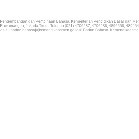
Pengembangan dan Pembinaan Bahasa, Kementerian Pendidikan Dasar dan Me
V, Rawamangun, Jakarta Timur. Telepon (021) 4706287, 4706288, 4896558, 489454
os-el: badan.bahasa[
a
]kemendikdasmen.go.id © Badan Bahasa, Kemendikdasme