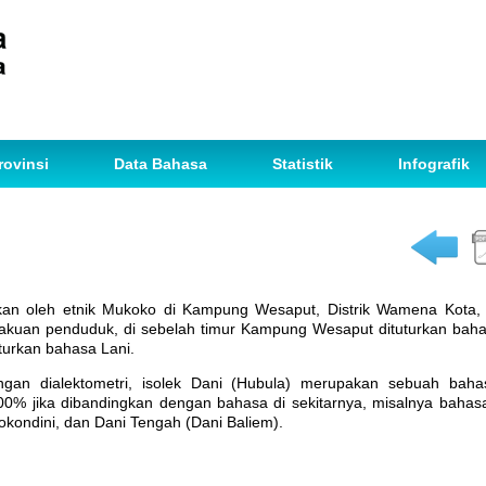
rovinsi
Data Bahasa
Statistik
Infografik
rkan oleh etnik Mukoko di Kampung Wesaput, Distrik Wamena Kota,
akuan penduduk, di sebelah timur Kampung Wesaput dituturkan bahas
uturkan bahasa Lani.
ngan dialektometri, isolek Dani (Hubula) merupakan sebuah bah
% jika dibandingkan dengan bahasa di sekitarnya, misalnya bahasa Y
okondini, dan Dani Tengah (Dani Baliem).