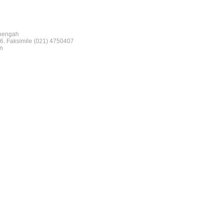
nengah
6. Faksimile (021) 4750407
n