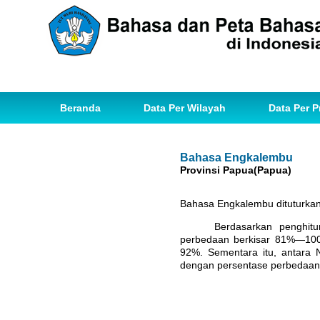
Beranda
Data Per Wilayah
Data Per P
Bahasa Engkalembu
Provinsi Papua(Papua)
Bahasa Engkalembu dituturkan
Berdasarkan penghit
perbedaan berkisar 81%—100%
92%. Sementara itu, antar
dengan persen
tase perbedaan