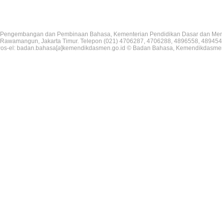
Pengembangan dan Pembinaan Bahasa, Kementerian Pendidikan Dasar dan Me
V, Rawamangun, Jakarta Timur. Telepon (021) 4706287, 4706288, 4896558, 489454
os-el: badan.bahasa[
a
]kemendikdasmen.go.id © Badan Bahasa, Kemendikdasme