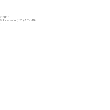
nengah
6. Faksimile (021) 4750407
n