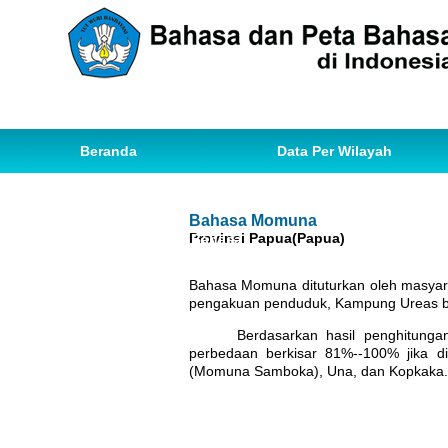
Beranda
Data Per Wilayah
Data Bahasa
Statistik
Bahasa Momuna
Provinsi Papua(Papua)
Ihwal Pemetaan Bahasa
Bahasa Momuna dituturkan oleh masyara
pengakuan penduduk, Kampung Ureas b
Berdasarkan hasil penghitung
perbedaan berkisar 81%--100% jika 
(Momuna Samboka), Una, dan Kopkaka