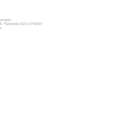
nengah
6. Faksimile (021) 4750407
n