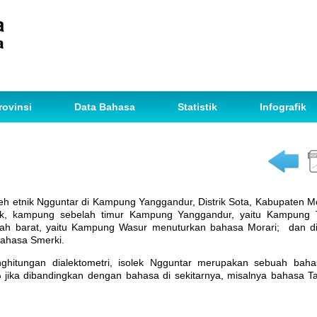
rovinsi
Data Bahasa
Statistik
Infografik
eh etnik Ngguntar di Kampung Yanggandur, Distrik Sota, Kabupaten M
k, kampung sebelah timur Kampung Yanggandur, yaitu Kampung 
lah barat, yaitu Kampung Wasur menuturkan bahasa Morari; dan di 
ahasa Smerki.
nghitungan dialektometri, isolek Ngguntar merupakan sebuah bah
 jika dibandingkan dengan bahasa di sekitarnya, misalnya bahasa 