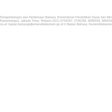
Pengembangan dan Pembinaan Bahasa, Kementerian Pendidikan Dasar dan Me
V, Rawamangun, Jakarta Timur. Telepon (021) 4706287, 4706288, 4896558, 489454
os-el: badan.bahasa[
a
]kemendikdasmen.go.id © Badan Bahasa, Kemendikdasme