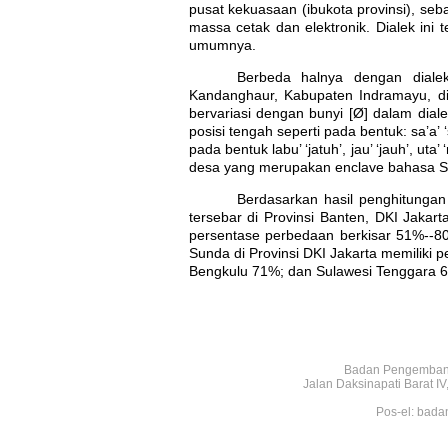
pusat kekuasaan (ibukota provinsi), seb
massa cetak dan elektronik. Dialek ini
umumnya.
Berbeda halnya dengan dialek
Kandanghaur, Kabupaten Indramayu, diale
bervariasi dengan bunyi [Ø] dalam dialek 
posisi tengah seperti pada bentuk: sa’a’ 
pada bentuk labu’ ‘jatuh’, jau’ ‘jauh’, uta
desa yang merupakan enclave bahasa S
Berdasarkan hasil penghitungan
tersebar di Provinsi Banten, DKI Jaka
persentase perbedaan berkisar 51%--8
Sunda di Provinsi DKI Jakarta memilik
Bengkulu 71%; dan Sulawesi Tenggara 
Badan Pengembang
Jalan Daksinapati Barat 
Pos-el: bada