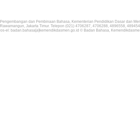
Pengembangan dan Pembinaan Bahasa, Kementerian Pendidikan Dasar dan Me
V, Rawamangun, Jakarta Timur. Telepon (021) 4706287, 4706288, 4896558, 489454
os-el: badan.bahasa[
a
]kemendikdasmen.go.id © Badan Bahasa, Kemendikdasme