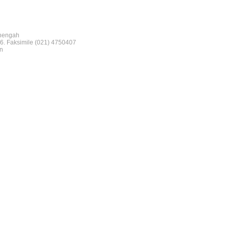
nengah
6. Faksimile (021) 4750407
n