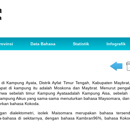
rovinsi
Data Bahasa
Statistik
Infografik
di Kampung Ayata, Distrik Ayfat Timur Tengah, Kabupaten Maybrat,
apat di kampung itu adalah Moskona dan Maybrat. Menurut pengak
hwa sebelah timur Kampung Ayataadalah Kampung Aisa, sebelah 
 Kampung Aikus yang sama-sama menuturkan bahasa Maysomara, dan 
rkan bahasa Kokoda.
ngan dialektometri, isolek Maisomara merupakan bahasa tersend
-bahasa di sekitarnya, dengan bahasa Kambran96%, bahasa Koko