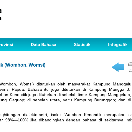
rovinsi
Data Bahasa
Statistik
Infografik
k (Wombon, Womsi)
ombon, Womsi) dituturkan oleh masyarakat Kampung Manggelum
ovinsi Papua. Bahasa itu juga dituturkan di Kampung Mangga 3
on Kenondik juga dituturkan di sebelah timur Kampung Manggelum,
pung Gaguop; di sebelah utara, yaitu Kampung Burunggop; dan di 
enghitungan dialektometri, isolek Wambon Kenondik merupakan 
sar 98%—100% jika dibandingkan dengan bahasa di sekitarnya, m