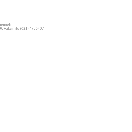
nengah
6. Faksimile (021) 4750407
n