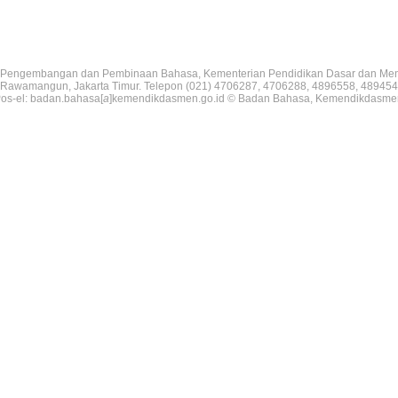
Pengembangan dan Pembinaan Bahasa, Kementerian Pendidikan Dasar dan Me
V, Rawamangun, Jakarta Timur. Telepon (021) 4706287, 4706288, 4896558, 489454
os-el: badan.bahasa[
a
]kemendikdasmen.go.id © Badan Bahasa, Kemendikdasme