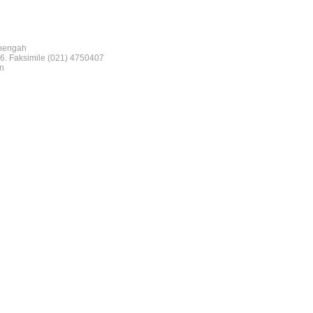
nengah
6. Faksimile (021) 4750407
n