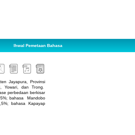
Ihwal Pemetaan Bahasa
en Jayapura, Provinsi
, Yowari, dan Trong.
ase perbedaan berkisar
98,5%; bahasa Mandobo
9,5%; bahasa Kapayap