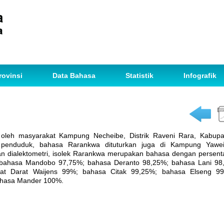
rovinsi
Data Bahasa
Statistik
Infografik
oleh masyarakat Kampung Necheibe, Distrik Raveni Rara, Kabupat
penduduk, bahasa Rarankwa dituturkan juga di Kampung Yawei
an dialektometri, isolek Rarankwa merupakan bahasa dengan persent
n bahasa Mandobo 97,75%; bahasa Deranto 98,25%; bahasa Lani 
t Darat Waijens 99%; bahasa Citak 99,25%; bahasa Elseng 9
ahasa Mander 100%.