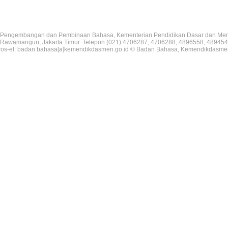
Pengembangan dan Pembinaan Bahasa, Kementerian Pendidikan Dasar dan Me
V, Rawamangun, Jakarta Timur. Telepon (021) 4706287, 4706288, 4896558, 489454
os-el: badan.bahasa[
a
]kemendikdasmen.go.id © Badan Bahasa, Kemendikdasme