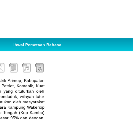
Ihwal Pemetaan Bahasa
rik Arimop, Kabupaten
Patriot, Komanik, Kuat
 yang dituturkan oleh
nduduk, wilayah tutur
rukan oleh masyarakat
utara Kampung Wakeriop
obo Tengah (Kop Kambo)
ebesar 95% dan dengan