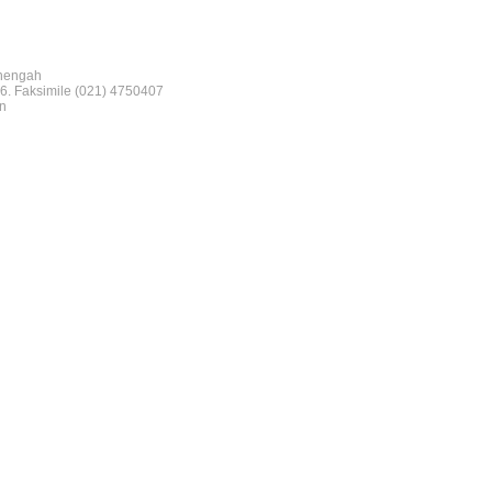
nengah
6. Faksimile (021) 4750407
n