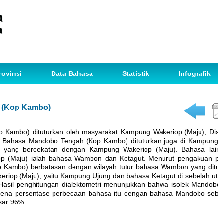
rovinsi
Data Bahasa
Statistik
Infografik
 (Kop Kambo)
Kambo) dituturkan oleh masyarakat Kampung Wakeriop (Maju), Dist
a. Bahasa Mandobo Tengah (Kop Kambo) dituturkan juga di Kampung 
 yang berdekatan dengan Kampung Wakeriop (Maju). Bahasa lain
p (Maju) ialah bahasa Wambon dan Ketagut. Menurut pengakuan pe
Kambo) berbatasan dengan wilayah tutur bahasa Wambon yang ditu
eriop (Maju), yaitu Kampung Ujung dan bahasa Ketagut di sebelah 
. Hasil penghitungan dialektometri menunjukkan bahwa isolek Mand
arena persentase perbedaan bahasa itu dengan bahasa Mandobo s
ar 96%.