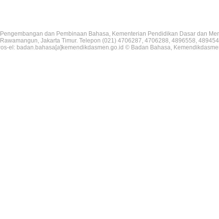
Pengembangan dan Pembinaan Bahasa, Kementerian Pendidikan Dasar dan Me
V, Rawamangun, Jakarta Timur. Telepon (021) 4706287, 4706288, 4896558, 489454
os-el: badan.bahasa[
a
]kemendikdasmen.go.id © Badan Bahasa, Kemendikdasme